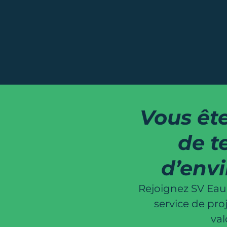
Vous êt
de t
d’env
Rejoignez SV Eau
service de pro
val