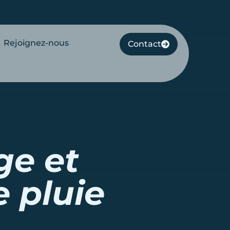
Rejoignez-nous
Contact
ge et
 pluie
e