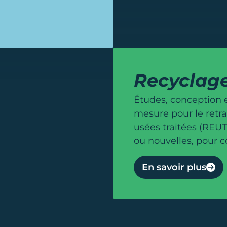
Recyclage
Études, conception 
mesure pour le retra
usées traitées (REUT)
ou nouvelles, pour col
En savoir plus