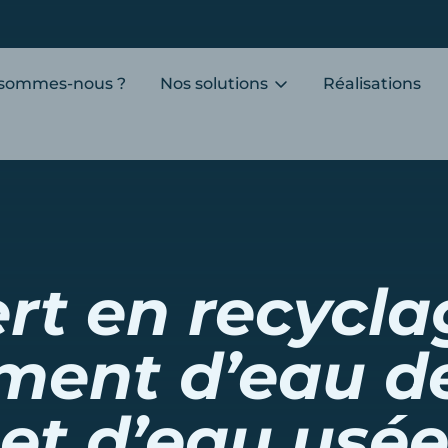
 sommes-nous ?
Nos solutions
Réalisations
rt en recycla
ement d’eau de
et d’eau usé