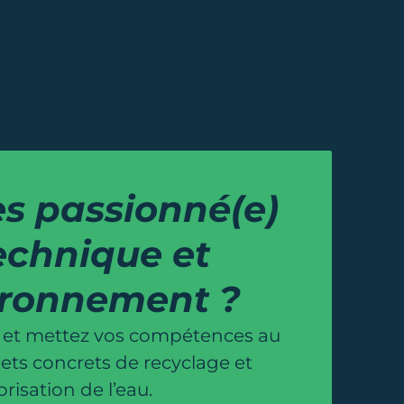
es passionné(e)
echnique et
ironnement ?
 et mettez vos compétences au
jets concrets de recyclage et
orisation de l’eau.